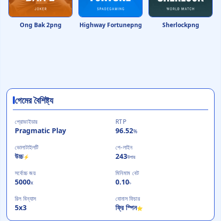
Ong Bak 2png
Highway Fortunepng
Sherlockpng
গেমের বৈশিষ্ট্য
প্রোভাইডার
RTP
Pragmatic Play
96.52
%
ভোলাটাইলটি
পে-লাইন
উচ্চ
243
⚡
উপায়
সর্বোচ্চ জয়
মিনিমাম বেট
5000
0.10
x
৳
রিল বিন্যাস
বোনাস ফিচার
5x3
ফ্রি স্পিন
⭐