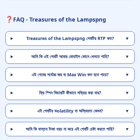
❓
FAQ - Treasures of the Lampspng
Treasures of the Lampspng গেমটির RTP কত?
▼
আমি কি এই গেমটি আমার মোবাইল ফোনে খেলতে পারি?
▼
এই গেমের সর্বোচ্চ জয় বা Max Win কত হতে পারে?
▼
ফ্রি স্পিন ফিচারটি কীভাবে সক্রিয় করা যায়?
▼
এই গেমটির ভolatility বা অস্থিরতা কেমন?
▼
আমি কি বাস্তব টাকা খরচ না করে এই গেমটি চেষ্টা করতে পারি?
▼