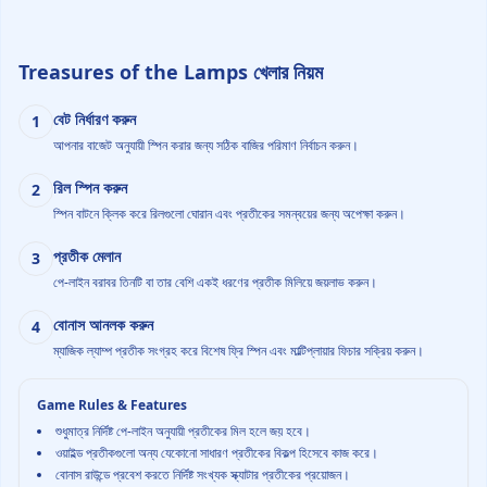
Treasures of the Lamps খেলার নিয়ম
বেট নির্ধারণ করুন
1
আপনার বাজেট অনুযায়ী স্পিন করার জন্য সঠিক বাজির পরিমাণ নির্বাচন করুন।
রিল স্পিন করুন
2
স্পিন বাটনে ক্লিক করে রিলগুলো ঘোরান এবং প্রতীকের সমন্বয়ের জন্য অপেক্ষা করুন।
প্রতীক মেলান
3
পে-লাইন বরাবর তিনটি বা তার বেশি একই ধরণের প্রতীক মিলিয়ে জয়লাভ করুন।
বোনাস আনলক করুন
4
ম্যাজিক ল্যাম্প প্রতীক সংগ্রহ করে বিশেষ ফ্রি স্পিন এবং মাল্টিপ্লায়ার ফিচার সক্রিয় করুন।
Game Rules & Features
শুধুমাত্র নির্দিষ্ট পে-লাইন অনুযায়ী প্রতীকের মিল হলে জয় হবে।
ওয়াইল্ড প্রতীকগুলো অন্য যেকোনো সাধারণ প্রতীকের বিকল্প হিসেবে কাজ করে।
বোনাস রাউন্ডে প্রবেশ করতে নির্দিষ্ট সংখ্যক স্ক্যাটার প্রতীকের প্রয়োজন।