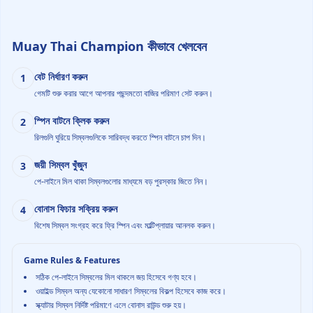
Muay Thai Champion কীভাবে খেলবেন
বেট নির্ধারণ করুন
1
গেমটি শুরু করার আগে আপনার পছন্দমতো বাজির পরিমাণ সেট করুন।
স্পিন বাটনে ক্লিক করুন
2
রিলগুলি ঘুরিয়ে সিম্বলগুলিকে সারিবদ্ধ করতে স্পিন বাটনে চাপ দিন।
জয়ী সিম্বল খুঁজুন
3
পে-লাইনে মিল থাকা সিম্বলগুলোর মাধ্যমে বড় পুরস্কার জিতে নিন।
বোনাস ফিচার সক্রিয় করুন
4
বিশেষ সিম্বল সংগ্রহ করে ফ্রি স্পিন এবং মাল্টিপ্লায়ার আনলক করুন।
Game Rules & Features
সঠিক পে-লাইনে সিম্বলের মিল থাকলে জয় হিসেবে গণ্য হবে।
ওয়াইল্ড সিম্বল অন্য যেকোনো সাধারণ সিম্বলের বিকল্প হিসেবে কাজ করে।
স্ক্যাটার সিম্বল নির্দিষ্ট পরিমাণে এলে বোনাস রাউন্ড শুরু হয়।