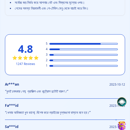
সর্বোচ্চ জয় নির্ভর করে আপনার বেট এবং সিম্বলের মূল্যের ওপর।
গেমের সমস্ত নিয়মাবলী এবং পে-টেবিল মেনু থেকে যাচাই করে নিন।
5
4.8
4
3
⭐⭐⭐⭐⭐
2
1247 Reviews
1
Ar***an
2023-10-12
“খুবই চমৎকার গেম, গ্রাফিক্স এবং কন্ট্রোল দুটোই দারুণ।”
Fa***id
2023-11-05
“খেলার অভিজ্ঞতা খুব ভালো, বিশেষ করে লড়াইয়ের দৃশ্যগুলো বাস্তব মনে হয়।”
Sa***id
2023-12-01