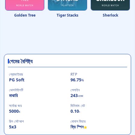
Golden Tree
Tiger Stacks
Sherlock
গেমের বৈশিষ্ট্য
প্রোভাইডার
RTP
PG Soft
96.75
%
ভোলটাইলটি
পেলাইন
মাঝারি
243
ওয়েজ
সর্বোচ্চ জয়
মিনিমাম বেট
5000
0.10
x
৳
রিল সেটআপ
বোনাস ফিচার
5x3
ফ্রি স্পিন
⭐